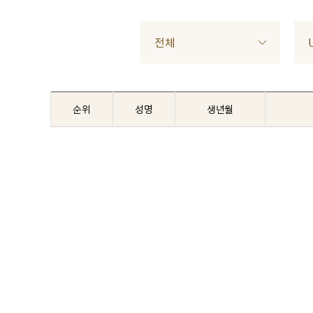
전체
순위
성명
생년월