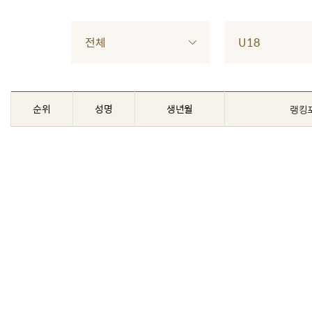
전체
U18
순위
성명
생년월
랭킹