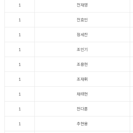
1
전재영
1
전효민
1
정세찬
1
조민기
1
조용현
1
조재휘
1
채태현
1
천다훈
1
추현웅