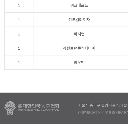
1
캠크래포드
1
키드일라이자
1
하시헌
1
하웰브랜든엑세비어
1
황우빈
서울시 송파구 올림픽로 424
COPYRIGHT ⓒ 2018 KOREA BA