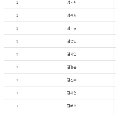
1
김기환
1
김녹원
1
김도균
1
김승빈
1
김재연
1
김정훈
1
김진수
1
김채헌
1
김태호