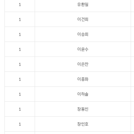
1
유환일
1
이건희
1
이승회
1
이윤수
1
이은찬
1
이종화
1
이하솔
1
장동민
1
장민호