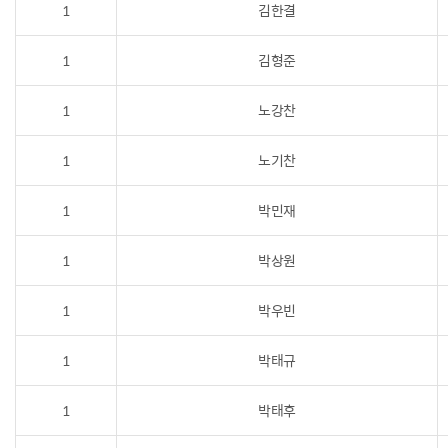
1
김한결
1
김형준
1
노강찬
1
노기찬
1
박민재
1
박상원
1
박우빈
1
박태규
1
박태후