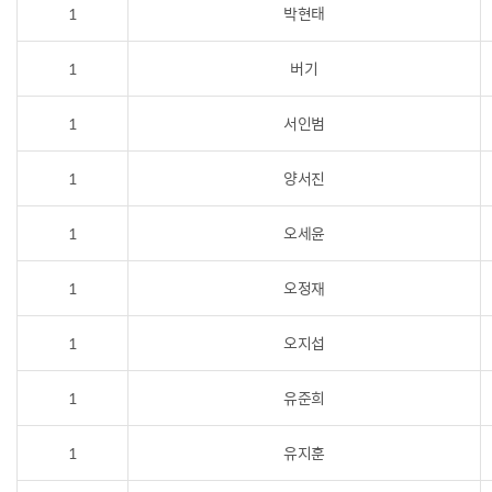
1
박현태
1
버기
1
서인범
1
양서진
1
오세윤
1
오정재
1
오지섭
1
유준희
1
유지훈