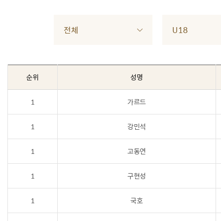
전체
U18
순위
성명
1
가르드
1
강민석
1
고동연
1
구현성
1
국호