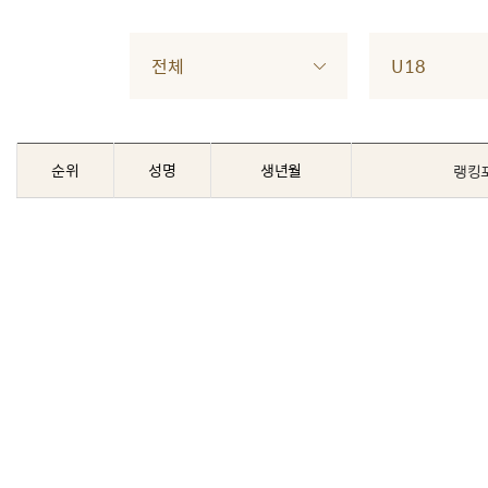
전체
U18
순위
성명
생년월
랭킹