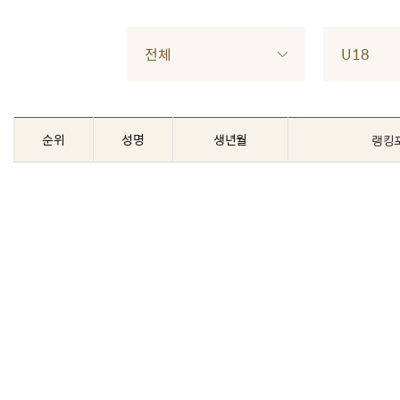
전체
U18
순위
성명
생년월
랭킹