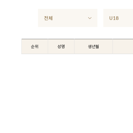
전체
U18
순위
성명
생년월