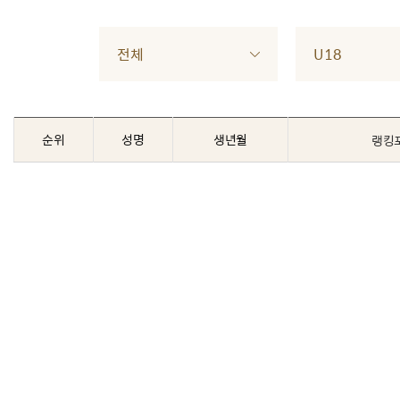
전체
U18
순위
성명
생년월
랭킹