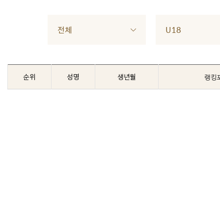
전체
U18
순위
성명
생년월
랭킹