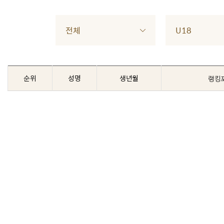
전체
U18
순위
성명
생년월
랭킹