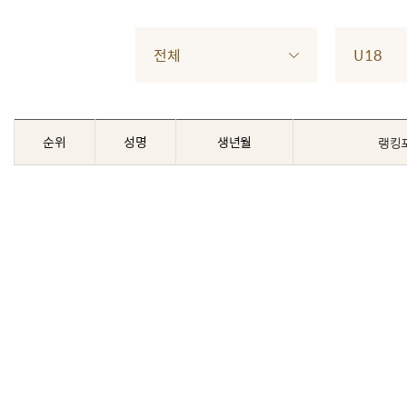
전체
U18
순위
성명
생년월
랭킹