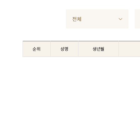
전체
순위
성명
생년월