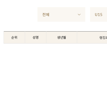
전체
U15
순위
성명
생년월
랭킹