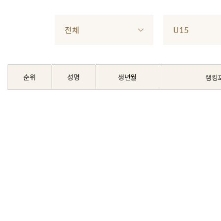
전체
U15
순위
성명
생년월
랭킹