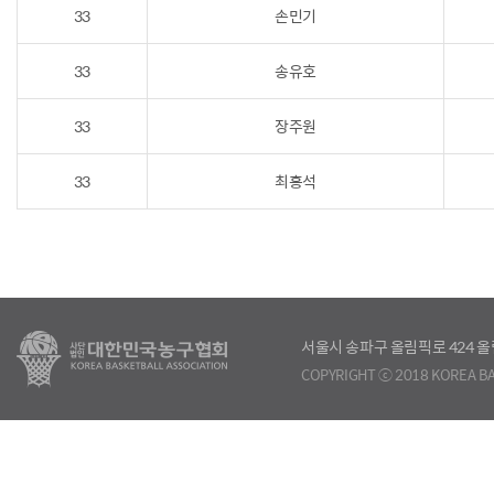
33
손민기
33
송유호
33
장주원
33
최홍석
서울시 송파구 올림픽로 424
COPYRIGHT ⓒ 2018 KOREA BA