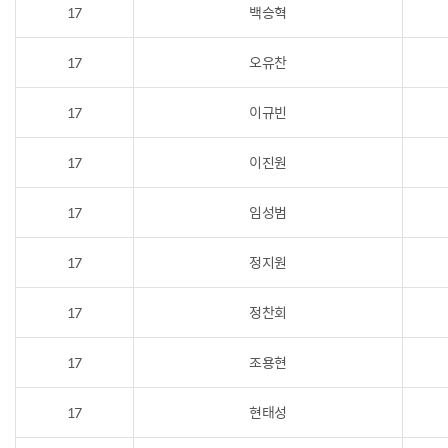
17
백승혁
17
오유찬
17
이규빈
17
이진원
17
임성범
17
정지원
17
정찬회
17
조용현
17
현태성