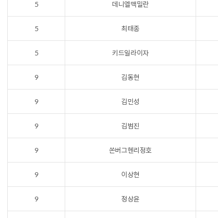
5
데니엘맥밀란
5
최태종
5
키드일라이자
9
김동현
9
김민성
9
김범진
9
쏜버그헨리정호
9
이상현
9
정상윤