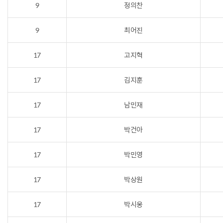
9
정의찬
9
최어진
17
고지혁
17
김지훈
17
남민재
17
박건아
17
박민영
17
박상원
17
박시웅