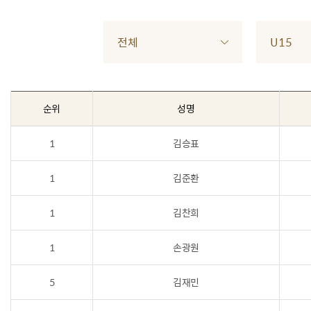
전체
U15
순위
성명
1
김승표
1
김준환
1
김찬희
1
손광원
5
김재민