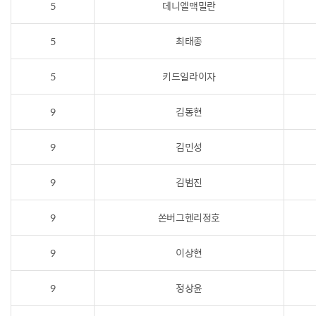
5
데니엘맥밀란
5
최태종
5
키드일라이자
9
김동현
9
김민성
9
김범진
9
쏜버그헨리정호
9
이상현
9
정상윤