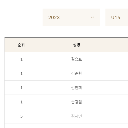
2023
U15
순위
성명
1
김승표
1
김준환
1
김찬희
1
손광원
5
김재민