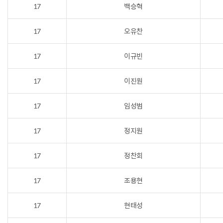
17
백승혁
17
오유찬
17
이규빈
17
이진원
17
임성범
17
정지원
17
정찬회
17
조용현
17
현태성