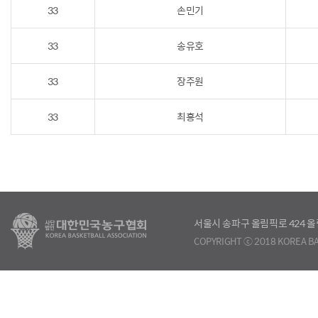
33
손민기
33
송유호
33
장주원
33
최홍석
서울시 송파구 올림픽로 424
COPYRIGHT ⓒ 2018 KOREA BA