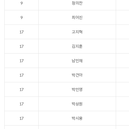
9
정의찬
9
최어진
17
고지혁
17
김지훈
17
남민재
17
박건아
17
박민영
17
박상원
17
박시웅