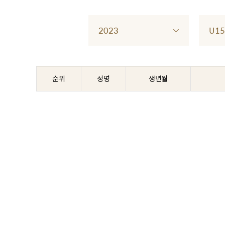
2023
U15
순위
성명
생년월