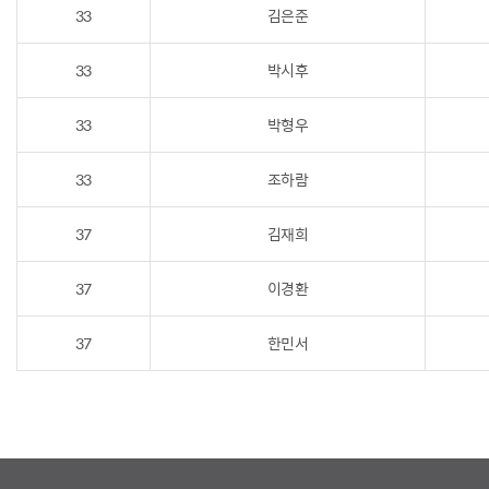
33
김은준
33
박시후
33
박형우
33
조하람
37
김재희
37
이경환
37
한민서