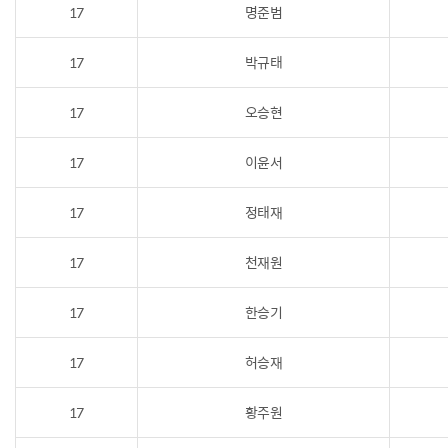
17
명준범
17
박규태
17
오승현
17
이윤서
17
정태재
17
천재원
17
한승기
17
허승재
17
황주원