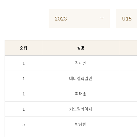
2023
U15
순위
성명
1
김재민
1
데니엘맥밀란
1
최태종
1
키드일라이자
5
박상원