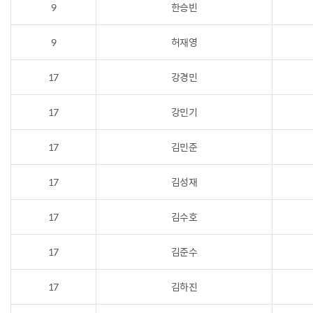
9
한승빈
9
허재영
17
강경민
17
강민기
17
김민준
17
김성재
17
김수호
17
김준수
17
김하진