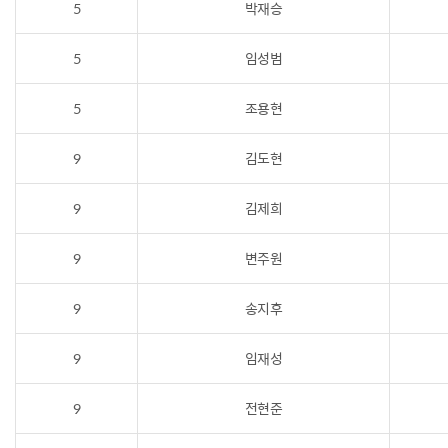
5
박재승
5
임성범
5
조용현
9
김도현
9
김제희
9
변주원
9
송지후
9
임재성
9
전현준