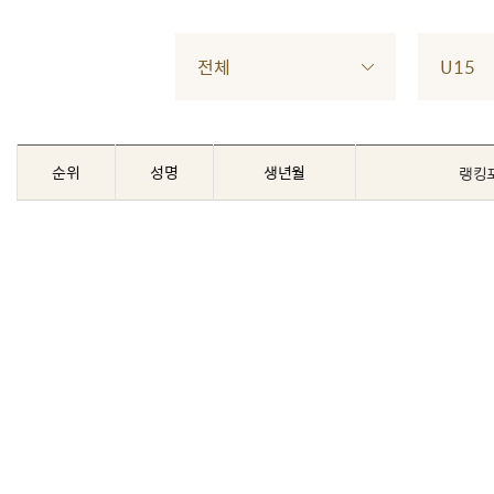
전체
U15
순위
성명
생년월
랭킹