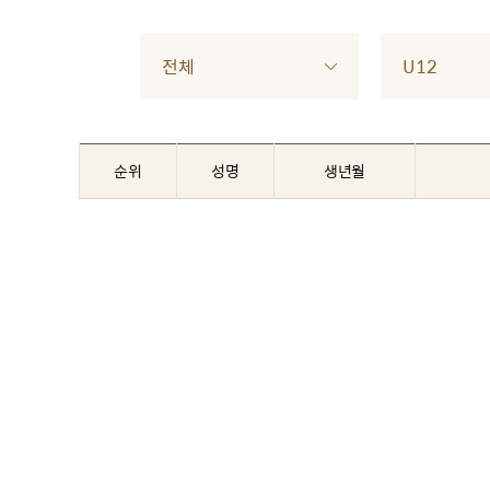
전체
U12
순위
성명
생년월