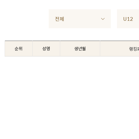
전체
U12
순위
성명
생년월
랭킹