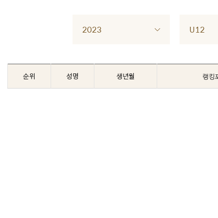
2023
U12
순위
성명
생년월
랭킹