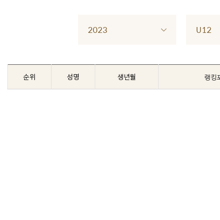
2023
U12
순위
성명
생년월
랭킹