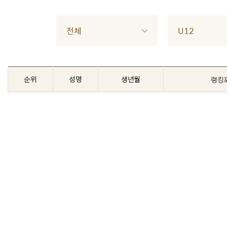
전체
U12
순위
성명
생년월
랭킹