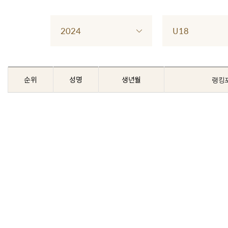
2024
U18
순위
성명
생년월
랭킹