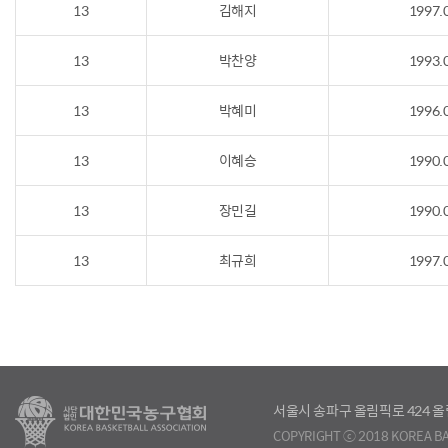
13
김해지
1997.
13
박찬양
1993.
13
박혜미
1996.
13
이혜승
1990.
13
장민길
1990.
13
최규희
1997.
서울시 송파구 올림픽로 424
COPYRIGHT ⓒ 2018 KOREA BA