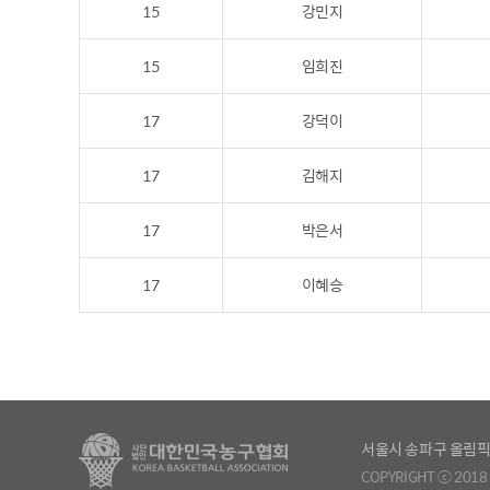
15
강민지
15
임희진
17
강덕이
17
김해지
17
박은서
17
이혜승
서울시 송파구 올림픽
COPYRIGHT ⓒ 2018 