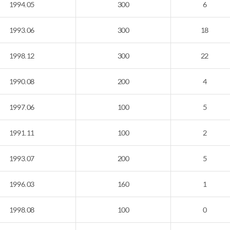
1994.05
300
6
1993.06
300
18
1998.12
300
22
1990.08
200
4
1997.06
100
5
1991.11
100
2
1993.07
200
5
1996.03
160
1
1998.08
100
0