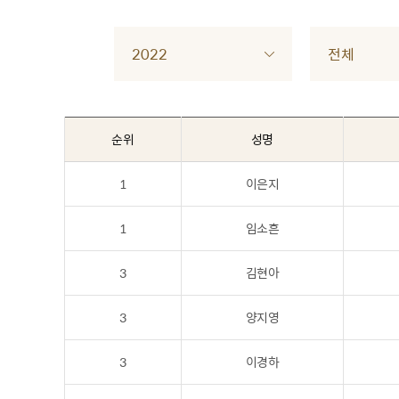
2022
전체
순위
성명
1
이은지
1
임소흔
3
김현아
3
양지영
3
이경하