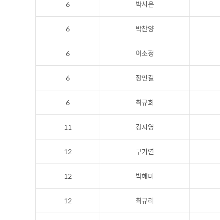
6
박시은
6
박찬양
6
이소정
6
장민길
6
최규희
11
강지영
12
구기연
12
박혜미
12
최규리