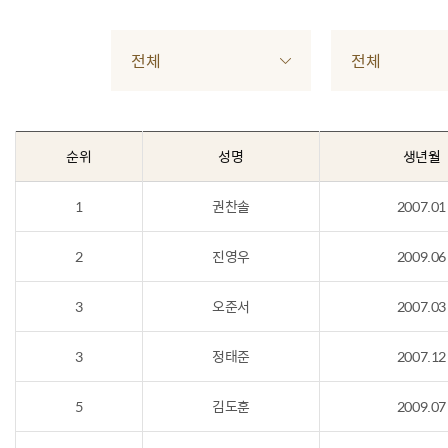
전체
전체
순위
성명
생년월
1
권찬솔
2007.01
2
진영우
2009.06
3
오준서
2007.03
3
정태준
2007.12
5
김도훈
2009.07