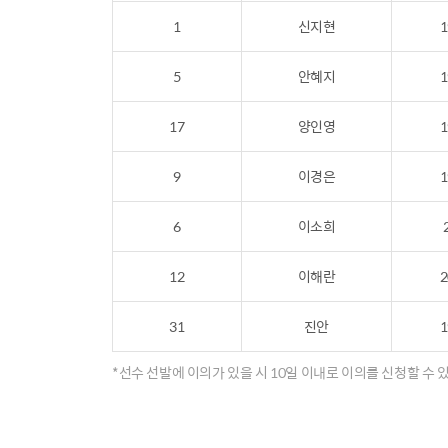
1
신지현
1
5
안혜지
1
17
양인영
1
9
이경은
1
6
이소희
12
이해란
2
31
진안
1
*선수 선발에 이의가 있을 시 10일 이내로 이의를 신청할 수