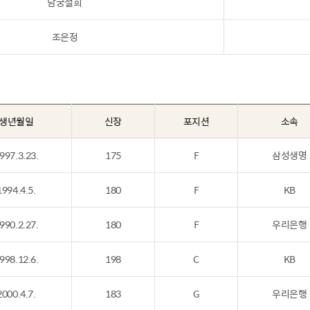
남궁설희
조은정
생년월일
신장
포지션
소속
997.3.23.
175
F
삼성생명
1994.4.5.
180
F
KB
990.2.27.
180
F
우리은행
998.12.6.
198
C
KB
2000.4.7.
183
G
우리은행