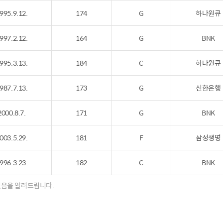
995.9.12.
174
G
하나원큐
997.2.12.
164
G
BNK
995.3.13.
184
C
하나원큐
987.7.13.
173
G
신한은행
2000.8.7.
171
G
BNK
003.5.29.
181
F
삼성생명
996.3.23.
182
C
BNK
 있음을 알려드립니다.