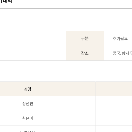
연기대회
구분
추가필요
장소
중국, 항저
성명
정선민
최윤아