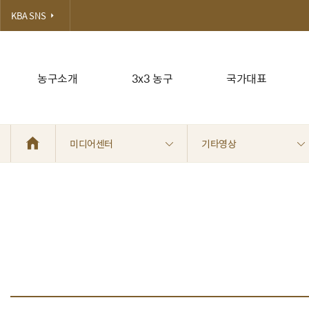
KBA SNS
농구소개
3x3 농구
국가대표
미디어센터
기타영상