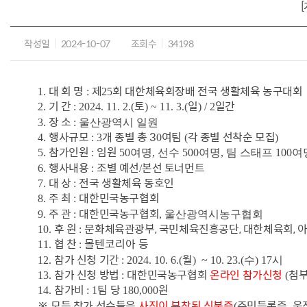
작성일
2024-10-07
조회수
34198
대 회 명
제
회 대한체육회장배 전국 생활체육 농구대회
1.
:
25
기 간
토
일
일간
2.
: 2024. 11. 2.(
) ~ 11. 3.(
) / 2
장 소
3.
: 울산광역시 일원
행사규모
개 종별 총 3
여팀
각 종별 선착순 모집
4.
: 3
0
(
)
참가인원
임원
5.
:
50여명, 선수 500여명, 팀 스태프 100여
행사내용
조별 예선
본선 토너먼트
6.
:
/
대 상
전국 생활체육 동호인
7.
:
주 최
대한민국농구협회
8.
:
주 관
대한민국농구협회
9.
:
, 울산광역시농구협회
후 원
문화체육관광부, 국민체육진흥공단, 대한체육회, 아
10.
:
협 찬
몰텐코리아 등
11.
:
참가 신청 기간
월
12.
: 2024. 10. 6.(
)
~ 10. 23.(수)
17시
참가 신청 방법
대한민국농구협회
온라인 참가신청
첨부
13.
:
(
참가비
팀 당
원
14.
: 1
180,000
※
모든 참가 선수들은
사진이 부착된 신분증
주민등록증
운
(
,