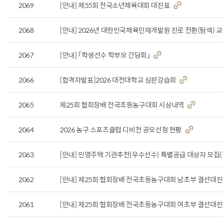
2069
[안내] 제55회 전국소년체육대회 대진표
2068
[안내] 2026년 대한민국체육인재개발원 진로 전환(탐색) 
2067
[안내] 「학생선수 학부모 간담회」
2066
[합격자발표]2026 대전대학교 심판강습회
2065
제25회 협회장배 전국초등농구대회 시상내역
2064
2026 농구 스포츠클럽 디비전 공모선정 현황
2063
[안내] 민영주택 기관추천(우수선수) 특별공급 대상자 모집
2062
[안내] 제25회 협회장배 전국초등농구대회 남초부 결선대
2061
[안내] 제25회 협회장배 전국초등농구대회 여초부 결선대