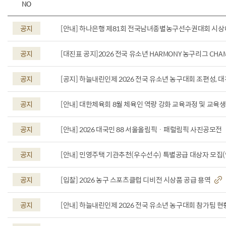
NO
공지
[안내] 하나은행 제81회 전국남녀종별농구선수권대회 시
공지
[대진표 공지]2026 전국 유소년 HARMONY 농구리그 CHAM
공지
[공지] 하늘내린인제 2026 전국 유소년 농구대회 조편성, 
공지
[안내] 대한체육회 8월 체육인 역량 강화 교육과정 및 교육
공지
[안내] 2026 대국민 88 서울올림픽 · 패럴림픽 사진공모전
공지
[안내] 민영주택 기관추천(우수선수) 특별공급 대상자 모집
공지
[입찰] 2026 농구 스포츠클럽 디비전 시상품 공급 용역
공지
[안내] 하늘내린인제 2026 전국 유소년 농구대회 참가팀 현