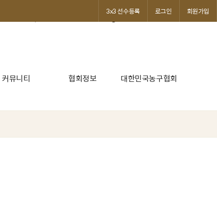
-%m-%d') as reg_date, b.name, (select count(*) from board_files
3x3 선수등록
로그인
회원가입
!= 'Y' order by UNIX_TIMESTAMP(reg_date) desc limit ?, ?
커뮤니티
협회정보
대한민국농구협회