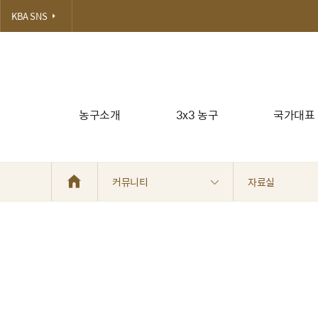
select a.idx, title, notice_yn, category, read_num, attach1_fil
KBA SNS
c where c.board_idx = a.idx) as file_cnt from board a, admin b w
농구소개
3x3 농구
국가대표
커뮤니티
자료실