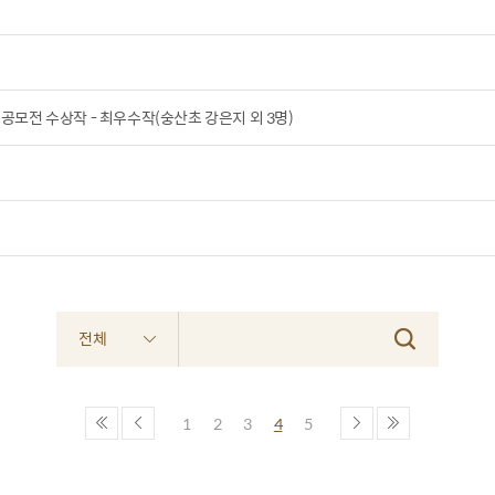
공모전 수상작 - 최우수작(숭산초 강은지 외 3명)
전체
1
2
3
4
5