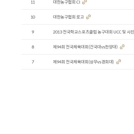
11
대한농구협회 CI
10
대한농구협회 로고
9
2013 전국학교스포츠클럽 농구대회 UCC 및 사진
8
제94회 전국체육대회(건국대vs한양대)
7
제94회 전국체육대회(상무vs경희대)