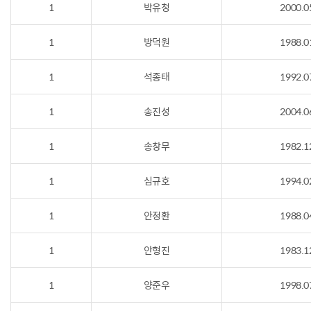
1
박유청
2000.0
1
방덕원
1988.0
1
석종태
1992.0
1
송진성
2004.0
1
송창무
1982.1
1
심규호
1994.0
1
안정환
1988.0
1
안형진
1983.1
1
양준우
1998.0