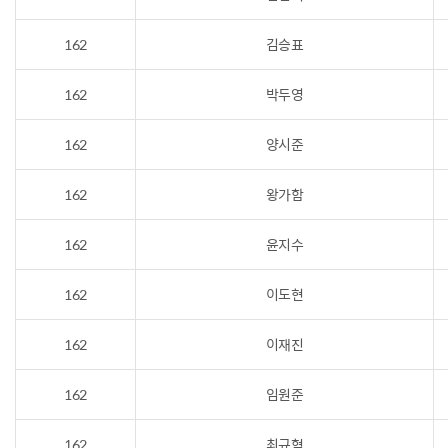
162
김승표
162
박두영
162
양시준
162
왕가함
162
윤지수
162
이도현
162
이재진
162
임원준
162
최규혁