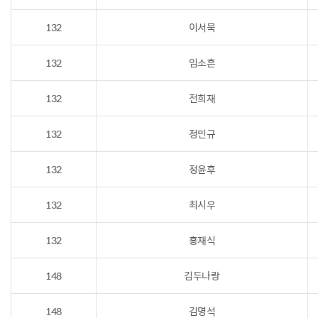
132
이서묵
132
임소흔
132
전희재
132
정민규
132
정윤후
132
최시우
132
홍재식
148
김두나랑
148
김명석