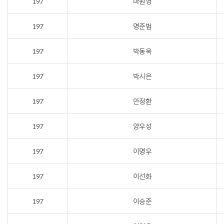
197
마원영
197
명준범
197
박동옥
197
박시은
197
안정환
197
양우성
197
이명우
197
이선화
197
이승준