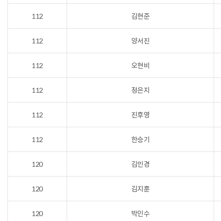
112
김현준
112
양서진
112
오현비
112
정은지
112
진후영
112
한승기
120
김민경
120
김지훈
120
박인수