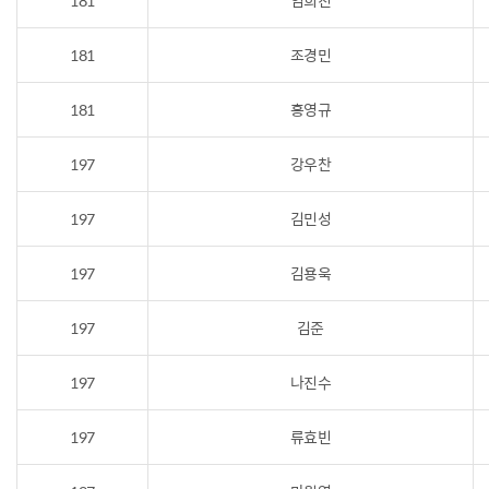
181
임희진
181
조경민
181
홍영규
197
강우찬
197
김민성
197
김용욱
197
김준
197
나진수
197
류효빈