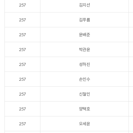
257
김지선
257
김푸름
257
문배준
257
박관윤
257
성하진
257
손민수
257
신철민
257
양택호
257
오세윤