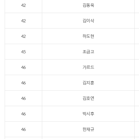
42
김동욱
42
김이삭
42
하도현
45
조금고
46
가르드
46
김지훈
46
김호연
46
박시후
46
한재규