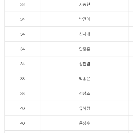
33
지종현
34
박건아
34
신지애
34
안정훈
34
정찬엽
38
박종은
38
정성조
40
유하람
40
윤성수