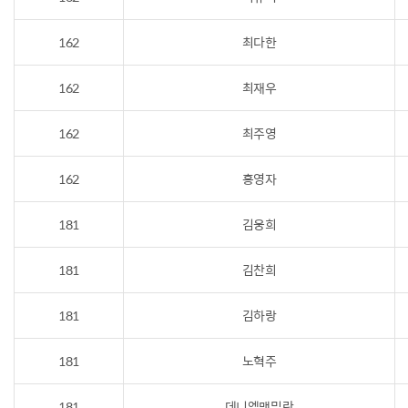
162
최다한
162
최재우
162
최주영
162
홍영자
181
김웅희
181
김찬희
181
김하랑
181
노혁주
181
데니엘맥밀란