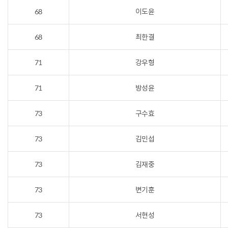
68
이도윤
68
최한결
71
강우형
71
방성윤
73
구수효
73
김민섭
73
김재중
73
변기훈
73
서현성