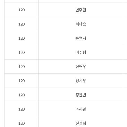
120
변주원
120
서다솜
120
손범서
120
이주형
120
전현우
120
정시우
120
정찬빈
120
조시환
120
진설희