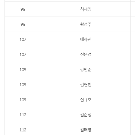
96
허재영
96
황성주
107
배하진
107
신은경
109
강민준
109
김현빈
109
심규호
112
김준성
112
김태영