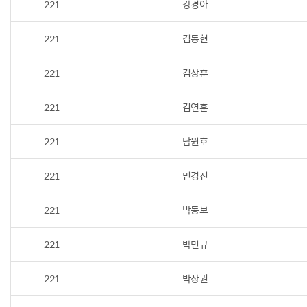
221
강경아
221
김동현
221
김상훈
221
김연훈
221
남원호
221
민경진
221
박동보
221
박민규
221
박상권