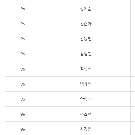
96
강예준
96
강준아
96
김동현
96
김범진
96
김형민
96
백가인
96
안형진
96
조효현
96
최경원