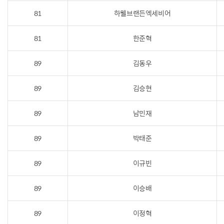
81
하웰브랜든엑세비어
81
한준혁
89
김동우
89
김승현
89
남민재
89
박태준
89
이규빈
89
이승배
89
이정혁