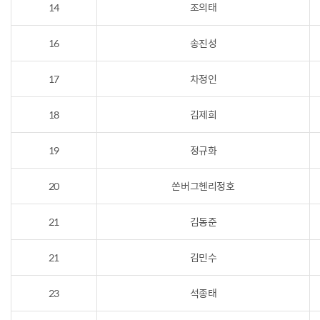
14
조의태
16
송진성
17
차정인
18
김제희
19
정규화
20
쏜버그헨리정호
21
김동준
21
김민수
23
석종태