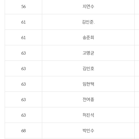
56
지연수
61
김민준.
61
송준희
63
고명균
63
김민호
63
임현택
63
전여종
63
허진석
68
박민수