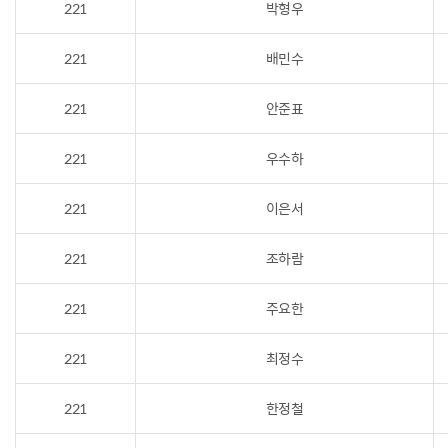
221
박형우
221
배민수
221
안준표
221
우수하
221
이은서
221
조하람
221
주요한
221
최정수
221
한정철