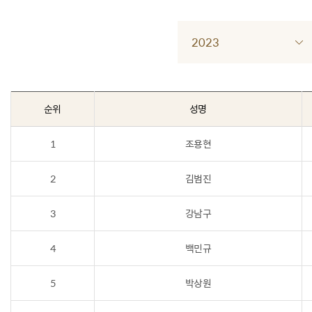
2023
순위
성명
1
조용현
2
김범진
3
강남구
4
백민규
5
박상원