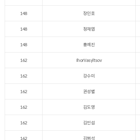
148
장인호
148
정재엽
148
홍예진
162
IhorVasyltsov
162
강수미
162
권성별
162
김도영
162
김민섭
162
김범석