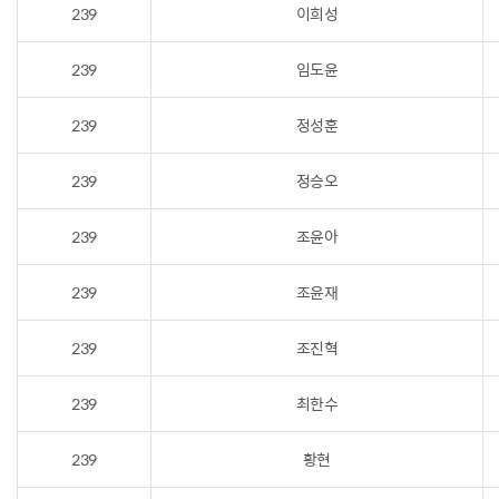
239
이희성
239
임도윤
239
정성훈
239
정승오
239
조윤아
239
조윤재
239
조진혁
239
최한수
239
황현