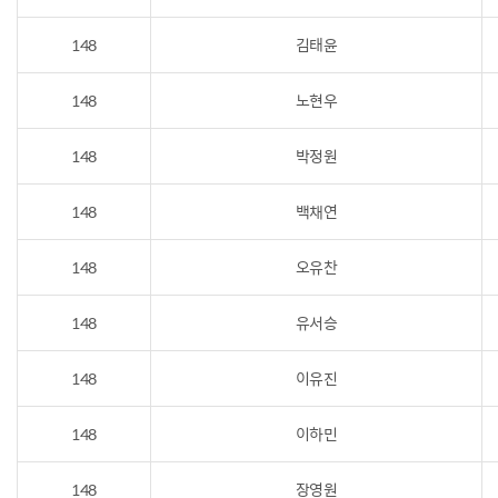
148
김태윤
148
노현우
148
박정원
148
백채연
148
오유찬
148
유서승
148
이유진
148
이하민
148
장영원