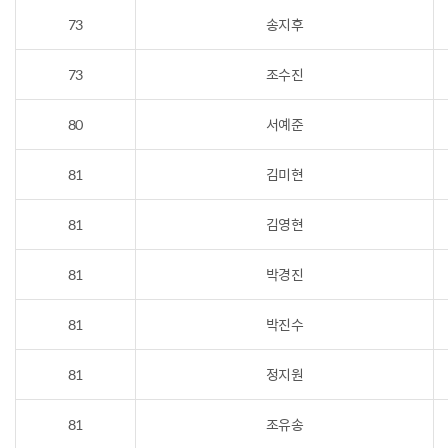
73
송지후
73
조수진
80
서예준
81
김미현
81
김영현
81
박경진
81
박진수
81
정지원
81
조유송