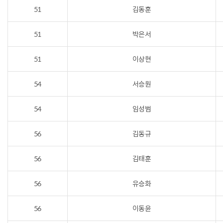
51
김동훈
51
박은서
51
이상현
54
서승원
54
임성범
56
김동규
56
김태훈
56
유승화
56
이동윤