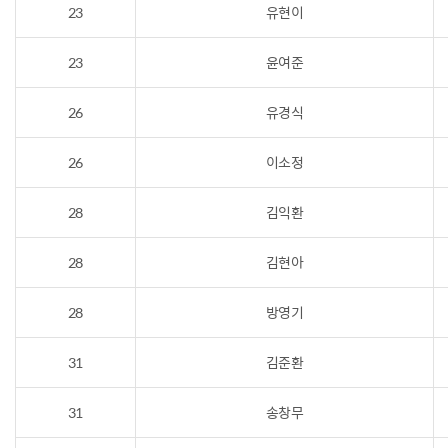
23
유현이
23
윤여준
26
유경식
26
이소정
28
김익환
28
김현아
28
방영기
31
김준환
31
송창무