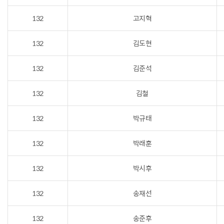
132
고지혁
132
김도현
132
김준석
132
김철
132
박규태
132
박래훈
132
박시후
132
송재선
132
송준후