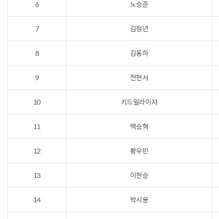
6
노승준
7
김정년
8
김동하
9
전현서
10
키드일라이자
11
백승혁
12
황우빈
13
이현승
14
박시웅