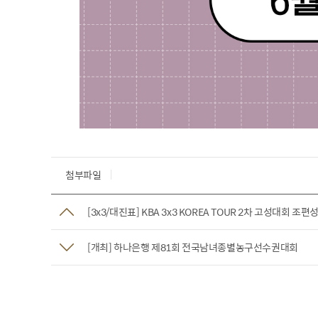
첨부파일
[3x3/대진표] KBA 3x3 KOREA TOUR 2차 고성대회 
[개최] 하나은행 제81회 전국남녀종별농구선수권대회