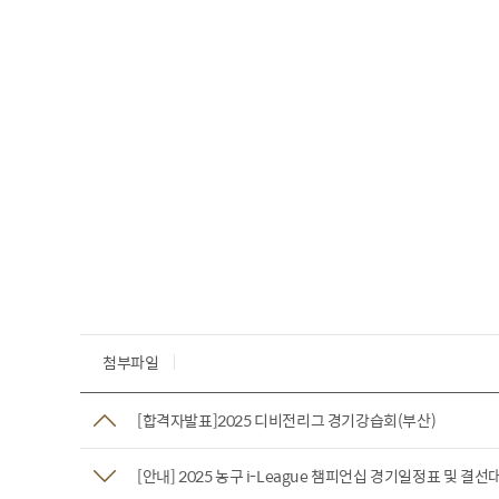
첨부파일
[합격자발표]2025 디비전리그 경기강습회(부산)
[안내] 2025 농구 i-League 챔피언십 경기일정표 및 결