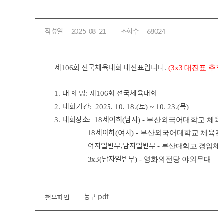
작성일
2025-08-21
조회수
68024
제
회 전국체육대회 대진표입니다
106
.
(3x3 대진표 추
대 회 명
제
회 전국체육대회
1.
:
106
대회기간
토
목
2.
: 2025. 10. 18.(
) ~ 10. 23.(
)
대회장소
세이하
남자
3.
: 18
(
) - 부산외국어대학교 체
세이하
자
18
(여
) - 부산외국어대학교 체육관 
여자일반부
남자일반부
,
-
부산대학교 경암
남자일반부
3x3(
) - 영화의전당 야외무대
농구.pdf
첨부파일