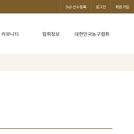
3x3 선수등록
로그인
회원가입
커뮤니티
협회정보
대한민국농구협회