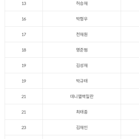
13
허승재
16
박형우
17
천재원
18
명준범
19
김성재
19
박규태
21
데니엘맥밀란
21
최태종
23
김재민