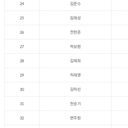
24
김준수
25
임재성
26
전현준
27
박상원
28
김제희
29
허재영
30
김하진
31
한승기
32
변주원