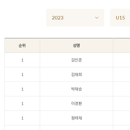
2023
U15
순위
성명
1
김민준
1
김재희
1
박재승
1
이경환
1
정태재