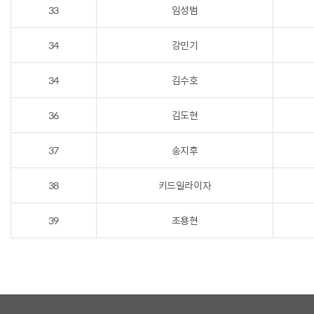
33
임성범
34
강민기
34
김수호
36
김도현
37
송지후
38
키드일라이자
39
조용현