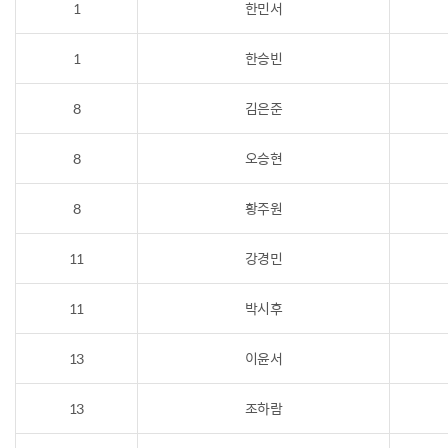
1
한민서
1
한승빈
8
김은준
8
오승현
8
황주원
11
강경민
11
박시후
13
이윤서
13
조하람