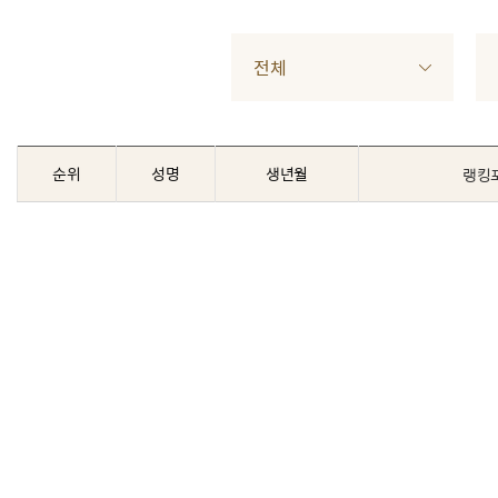
전체
순위
성명
생년월
랭킹