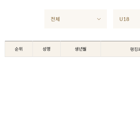
전체
U18
순위
성명
생년월
랭킹