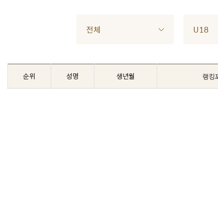
전체
U18
순위
성명
생년월
랭킹