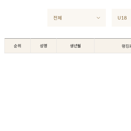
전체
U18
순위
성명
생년월
랭킹