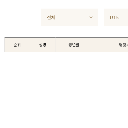
전체
U15
순위
성명
생년월
랭킹