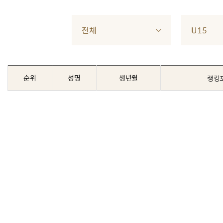
전체
U15
순위
성명
생년월
랭킹