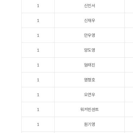
1
신민서
1
신재우
1
안우영
1
양도영
1
엄태진
1
염형호
1
오연우
1
워커빈센트
1
원기영