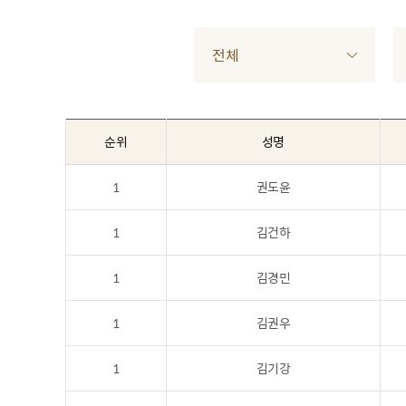
전체
순위
성명
1
권도윤
1
김건하
1
김경민
1
김권우
1
김기강