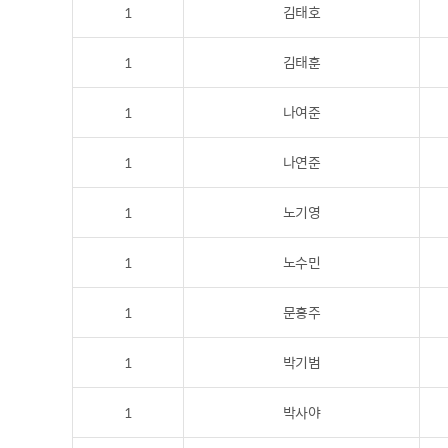
1
김태호
1
김태훈
1
나여준
1
나연준
1
노기영
1
노수민
1
문홍주
1
박기범
1
박사야