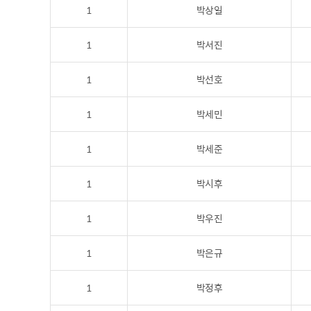
1
박상일
1
박서진
1
박선호
1
박세민
1
박세준
1
박시후
1
박우진
1
박은규
1
박정후