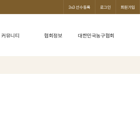
3x3 선수등록
로그인
회원가입
커뮤니티
협회정보
대한민국농구협회