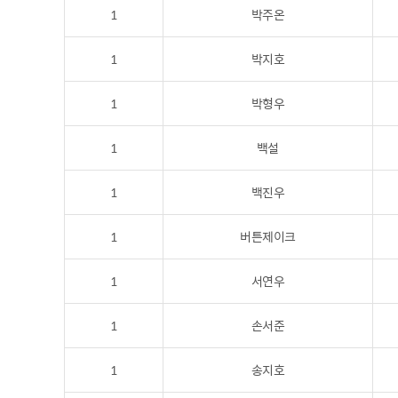
1
박주온
1
박지호
1
박형우
1
백설
1
백진우
1
버튼제이크
1
서연우
1
손서준
1
송지호