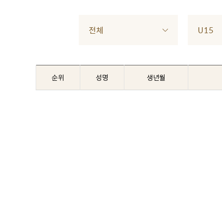
전체
U15
순위
성명
생년월