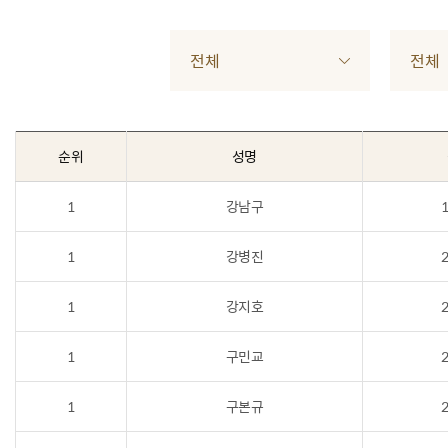
전체
전체
순위
성명
1
강남구
1
1
강병진
2
1
강지호
2
1
구민교
2
1
구본규
2