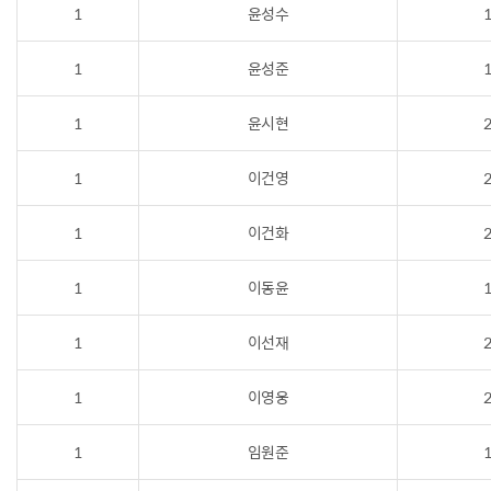
1
윤성수
1
1
윤성준
1
1
윤시현
2
1
이건영
2
1
이건화
2
1
이동윤
1
1
이선재
2
1
이영웅
2
1
임원준
1