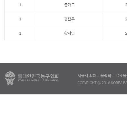
1
톨가트
2
1
홍찬우
2
1
황지민
2
서울시 송파구 올림픽로 424
COPYRIGHT ⓒ 2018 KOREA BA