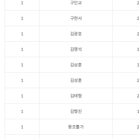
1
구인교
2
1
구현서
2
1
김광호
2
1
김명석
1
1
김상훈
1
1
김성훈
2
1
김태형
2
1
김형진
1
1
뭉흐톨가
2