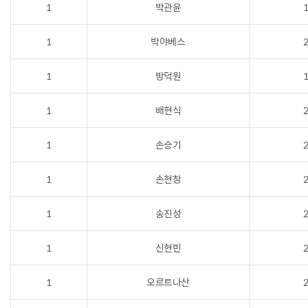
1
박관윤
1
1
박야베스
2
1
방덕원
1
1
배현식
2
1
손승기
2
1
손현창
2
1
송진성
2
1
신현빈
2
1
오르트나산
2