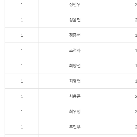
1
정연우
2
1
정윤현
2
1
정종현
1
1
조정하
1
1
최양선
1
1
최영헌
1
1
최용준
2
1
최우영
2
1
추민우
2