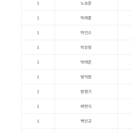
1
노승준
1
박래훈
1
박민수
1
박유청
1
박태준
1
방덕원
1
방영기
1
배현식
1
백민규