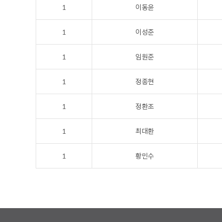
1
이동윤
1
이성준
1
임원준
1
정종현
1
정환조
1
최대환
1
황민수