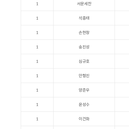
1
서문세찬
1
석종태
1
손현창
1
송진성
1
심규호
1
안형진
1
양준우
1
윤성수
1
이건화