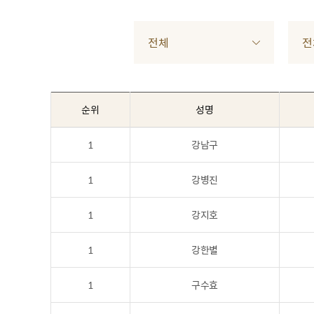
전체
전
순위
성명
1
강남구
1
강병진
1
강지호
1
강한별
1
구수효