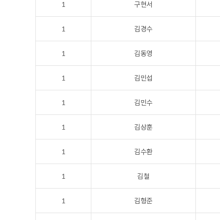
1
구현서
1
김경수
1
김동영
1
김민섭
1
김민수
1
김상훈
1
김수환
1
김철
1
김형준