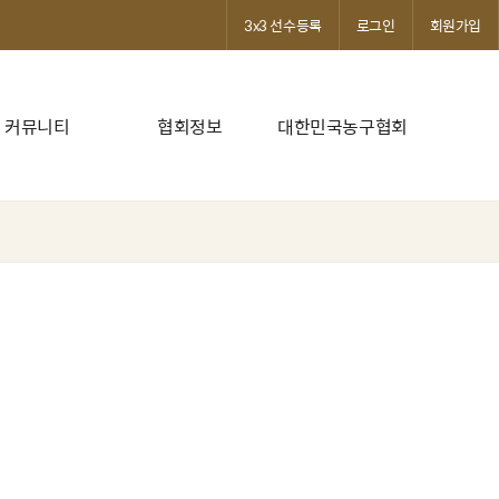
3x3 선수등록
로그인
회원가입
커뮤니티
협회정보
대한민국농구협회