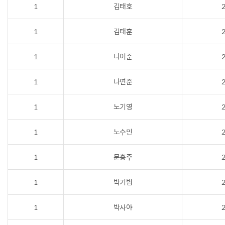
1
김태호
2
1
김태훈
2
1
나여준
2
1
나연준
2
1
노기영
2
1
노수민
2
1
문홍주
2
1
박기범
2
1
박사야
2