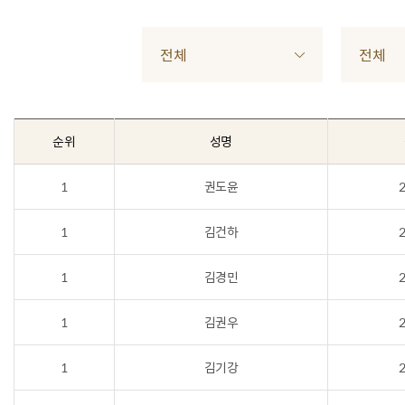
전체
전체
순위
성명
1
권도윤
2
1
김건하
2
1
김경민
2
1
김권우
2
1
김기강
2