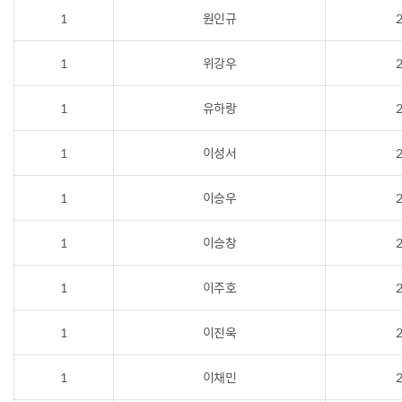
1
원인규
2
1
위강우
2
1
유하랑
2
1
이성서
2
1
이승우
2
1
이승창
2
1
이주호
2
1
이진욱
2
1
이채민
2