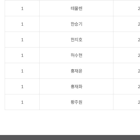
1
테물렌
2
1
한승기
2
1
한지호
2
1
허수현
2
1
홍재윤
2
1
홍재화
2
1
황주원
2