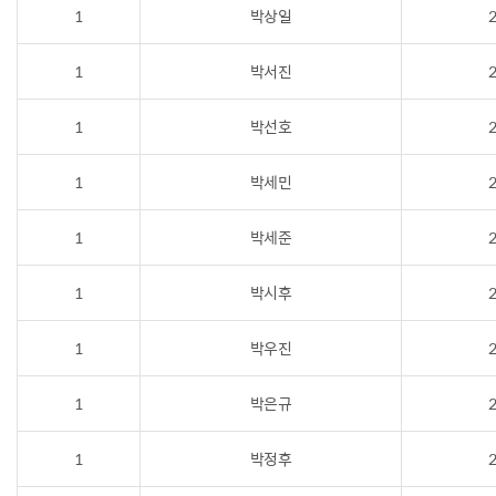
1
박상일
2
1
박서진
2
1
박선호
2
1
박세민
2
1
박세준
2
1
박시후
2
1
박우진
2
1
박은규
2
1
박정후
2