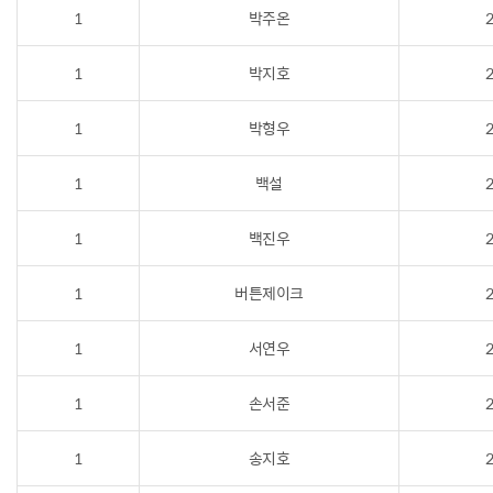
1
박주온
2
1
박지호
2
1
박형우
2
1
백설
2
1
백진우
2
1
버튼제이크
2
1
서연우
2
1
손서준
2
1
송지호
2