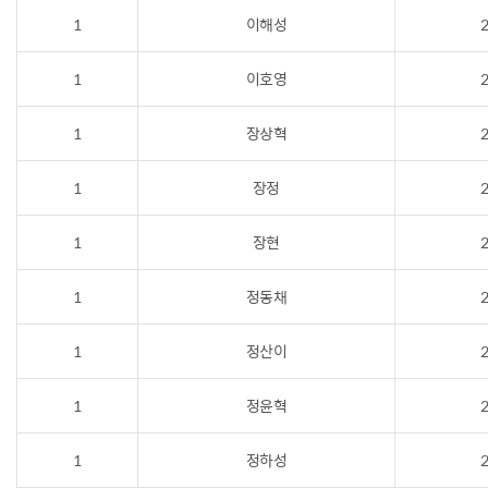
1
이해성
2
1
이호영
2
1
장상혁
2
1
장정
2
1
장현
2
1
정동채
2
1
정산이
2
1
정윤혁
2
1
정하성
2