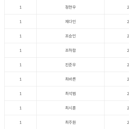
1
정현우
2
1
제다민
2
1
조승민
2
1
조하람
2
1
진준우
2
1
최바른
2
1
최석범
2
1
최시훈
2
1
최주원
2