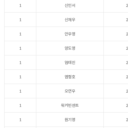
1
신민서
2
1
신재우
2
1
안우영
2
1
양도영
2
1
엄태진
2
1
염형호
2
1
오연우
2
1
워커빈센트
2
1
원기영
2